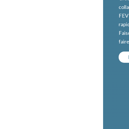
coll
FEVD
rap
Fais
fair