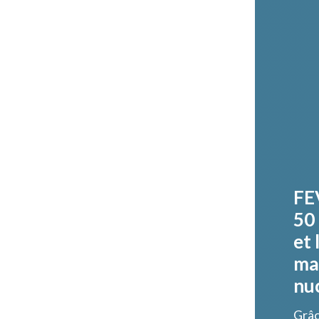
FEV
50 
et 
ma
nuc
Grâc