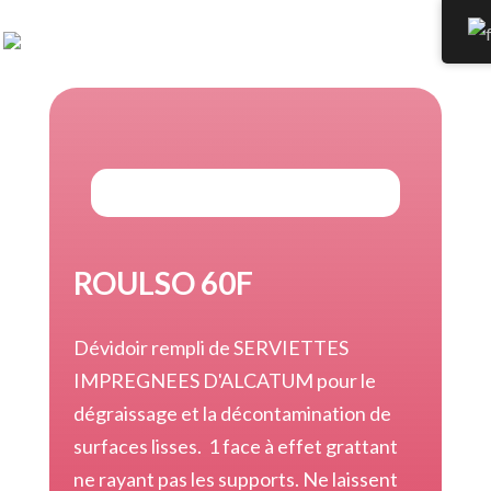
ROULSO 60F
Dévidoir rempli de SERVIETTES
IMPREGNEES D'ALCATUM pour le
dégraissage et la décontamination de
surfaces lisses. 1 face à effet grattant
ne rayant pas les supports. Ne laissent