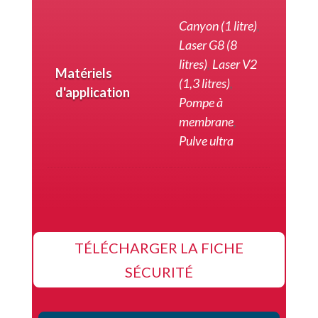
Canyon (1 litre)
,
Laser G8 (8
litres)
,
Laser V2
Matériels
(1,3 litres)
,
d'application
Pompe à
membrane
,
Pulve ultra
TÉLÉCHARGER LA FICHE
SÉCURITÉ