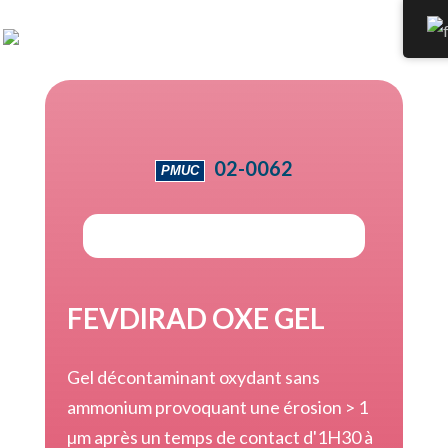
02-0062
PMUC
FEVDIRAD OXE GEL
Gel décontaminant oxydant sans
ammonium provoquant une érosion > 1
µm après un temps de contact d'1H30 à