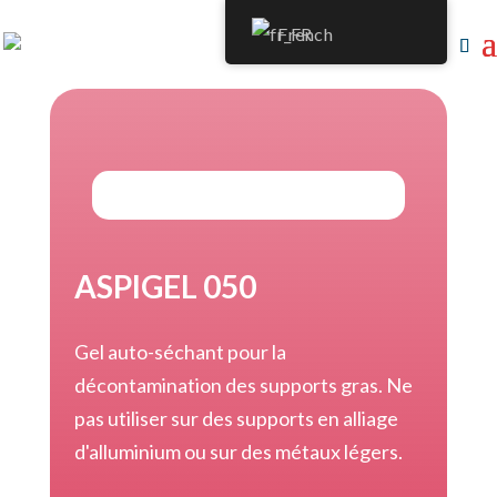
French
ASPIGEL 050
Gel auto-séchant pour la
décontamination des supports gras. Ne
pas utiliser sur des supports en alliage
d'alluminium ou sur des métaux légers.