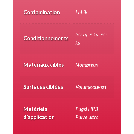
Contamination
Labile
30 kg
,
6 kg
,
60
Conditionnements
kg
Matériaux ciblés
Nombreux
Surfaces ciblées
Volume ouvert
Matériels
Pugel HP3
,
d'application
Pulve ultra