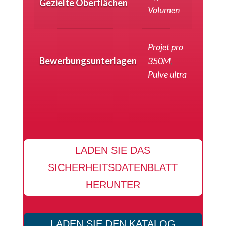
Gezielte Oberflächen
Volumen
Projet pro
Bewerbungsunterlagen
350M
,
Pulve ultra
LADEN SIE DAS
SICHERHEITSDATENBLATT
HERUNTER
LADEN SIE DEN KATALOG