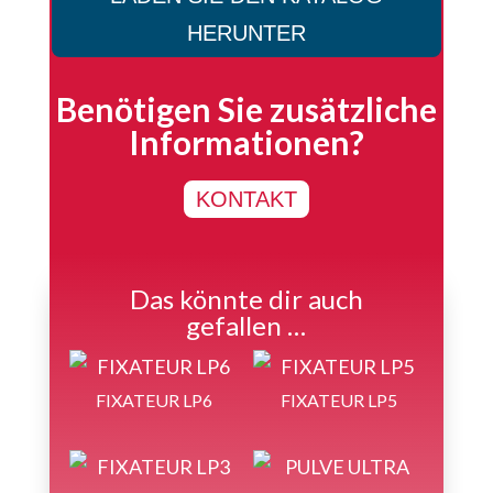
HERUNTER
Benötigen Sie zusätzliche
Informationen?
KONTAKT
Das könnte dir auch
gefallen …
FIXATEUR LP6
FIXATEUR LP5