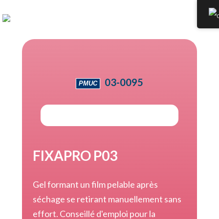
03-0095
PMUC
FIXAPRO P03
Gel formant un film pelable après
séchage se retirant manuellement sans
effort. Conseillé d'emploi pour la