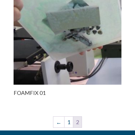
FOAMFIX 01
←
1
2