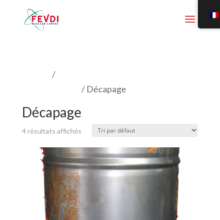
Accueil
/
Produits de décontamination en
zone controlée
/ Décapage
Décapage
4 résultats affichés