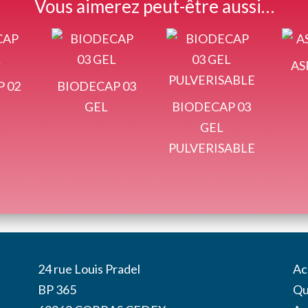
Vous aimerez peut-être aussi…
AS
 02
BIODECAP 03
GEL
BIODECAP 03
GEL
PULVERISABLE
24 rue Louis Pradel
Ac
BP 365
Qu