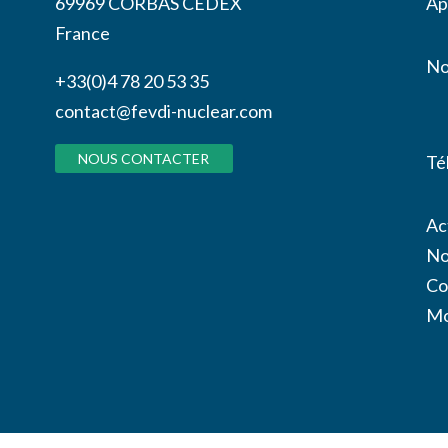
69969 CORBAS CEDEX
Ap
France
No
+33(0)4 78 20 53 35
contact@fevdi-nuclear.com
NOUS CONTACTER
Té
Ac
No
Co
Mo