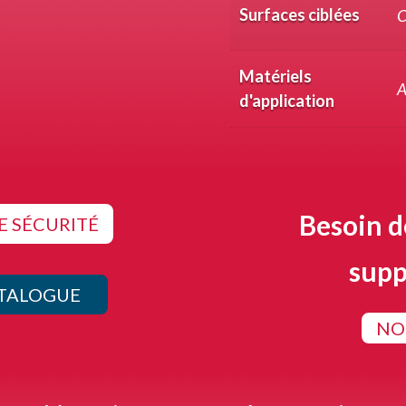
Surfaces ciblées
C
Matériels
A
d'application
Besoin 
E SÉCURITÉ
supp
ATALOGUE
NO