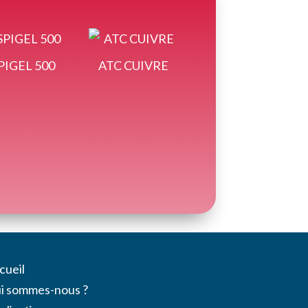
PIGEL 500
ATC CUIVRE
cueil
i sommes-nous ?