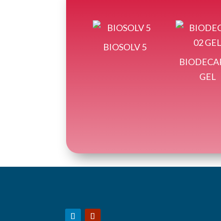
BIOSOLV 5
BIODECAP
GEL