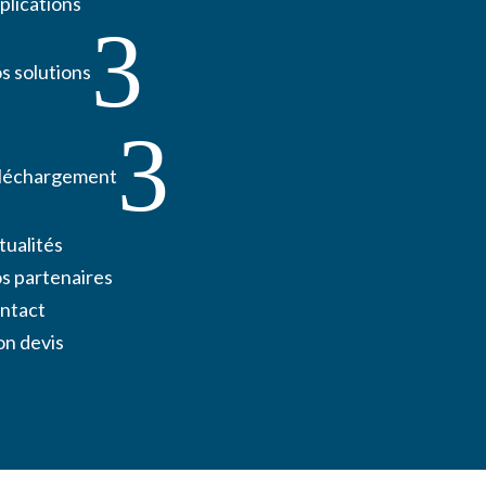
plications
3
s solutions
3
léchargement
tualités
s partenaires
ntact
n devis