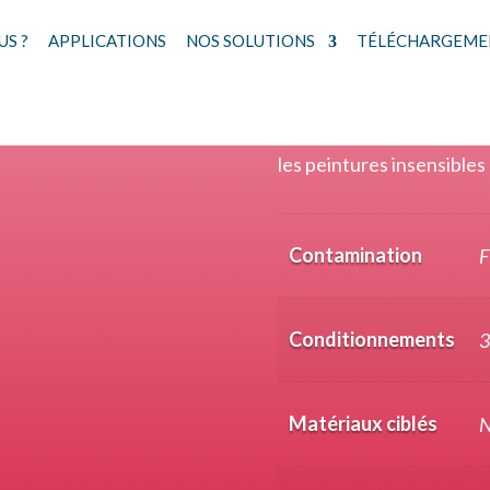
S ?
APPLICATIONS
NOS SOLUTIONS
TÉLÉCHARGEME
BIODECAP 03
Liquide à pH acide, plus 
les peintures insensible
Contamination
F
Conditionnements
3
Matériaux ciblés
N