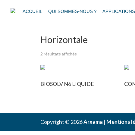
ACCUEIL
QUI SOMMES-NOUS ?
APPLICATIONS
Accueil
/ Produit Surfaces ciblées / Hori
Horizontale
2 résultats affichés
BIOSOLV N6 LIQUIDE
CO
Copyright © 2026
Arxama
|
Mentions l