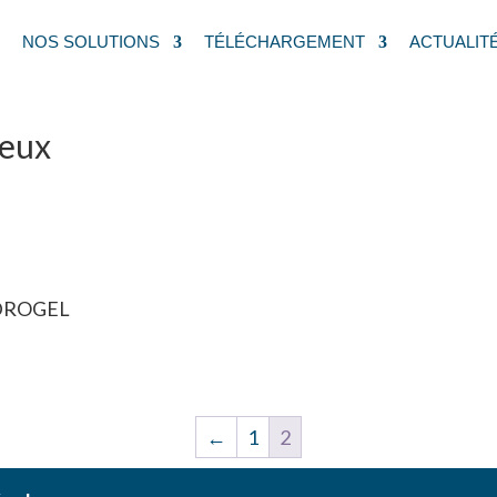
NOS SOLUTIONS
TÉLÉCHARGEMENT
ACTUALIT
eux
/ Page 2
reux
DROGEL
←
1
2