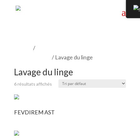
Accueil
/
Produits de décontamination en
zone controlée
/ Lavage du linge
Lavage du linge
6 résultats affichés
FEVDIREM AST