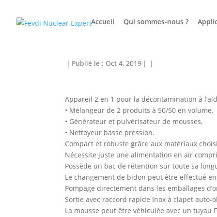
Accueil
Qui sommes-nous ?
Appli
CAMUNI V5
|
Publié le : Oct 4, 2019
|
|
Appareil 2 en 1 pour la décontamination à l’ai
• Mélangeur de 2 produits à 50/50 en volume,
• Générateur et pulvérisateur de mousses,
• Nettoyeur basse pression.
Compact et robuste grâce aux matériaux choisi
Nécessite juste une alimentation en air compri
Possède un bac de rétention sur toute sa long
Le changement de bidon peut être effectué en 
Pompage directement dans les emballages d’ori
Sortie avec raccord rapide Inox à clapet auto-
La mousse peut être véhiculée avec un tuyau F