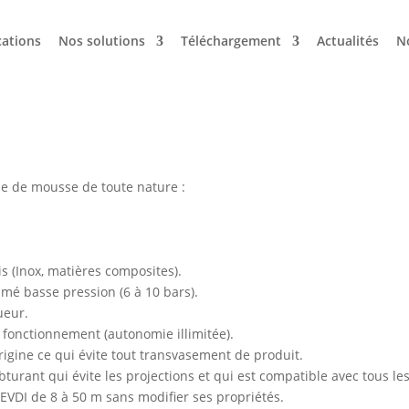
cations
Nos solutions
Téléchargement
Actualités
N
de de mousse de toute nature :
s (Inox, matières composites).
mé basse pression (6 à 10 bars).
ueur.
fonctionnement (autonomie illimitée).
gine ce qui évite tout transvasement de produit.
obturant qui évite les projections et qui est compatible avec tous 
EVDI de 8 à 50 m sans modifier ses propriétés.