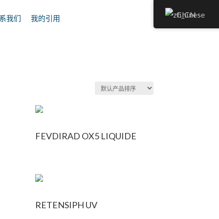
Chinese
系我们
我的引用
E
FEVDIRAD OX5 LIQUIDE
RETENSIPH UV