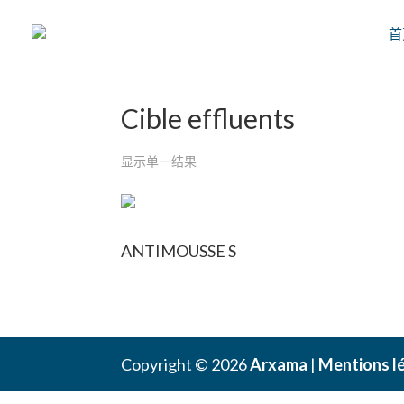
首
首页
/
针对的材料
/ Cible effluents
Cible effluents
显示单一结果
ANTIMOUSSE S
Copyright © 2026
Arxama
|
Mentions l