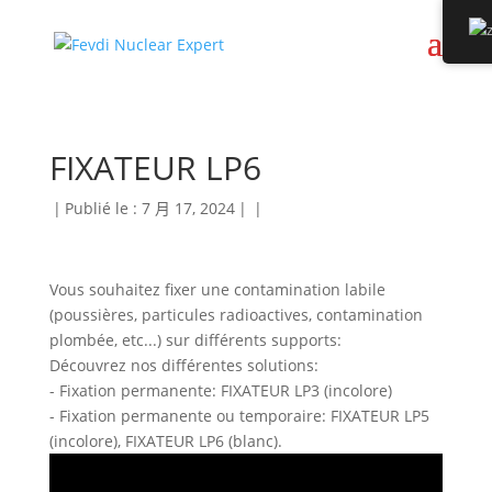
FIXATEUR LP6
|
Publié le : 7 月 17, 2024
|
|
Vous souhaitez fixer une contamination labile
(poussières, particules radioactives, contamination
plombée, etc...) sur différents supports:
Découvrez nos différentes solutions:
- Fixation permanente: FIXATEUR LP3 (incolore)
- Fixation permanente ou temporaire: FIXATEUR LP5
(incolore), FIXATEUR LP6 (blanc).